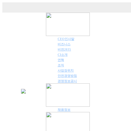
CEO인사말
비즈니스
비전2035
CI소개
연혁
조직
사업장위치
안전경영방침
경영정보공시
채용정보