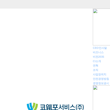
CEO인사말
비즈니스
비전2035
CI소개
연혁
조직
사업장위치
안전경영방침
경영정보공시